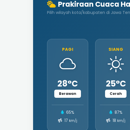
Prakiraan Cuaca Ha
Pilih wilayah kota/kabupaten di Jawa Te
PAGI
SIANG
28°C
25°C
Berawan
Cerah
65%
87%
17
18
km/j
km/j