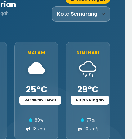
rian
ngah
MALAM
DINI HARI
25°C
29°C
Berawan Tebal
Hujan Ringan
80%
77%
18
10
km/j
km/j